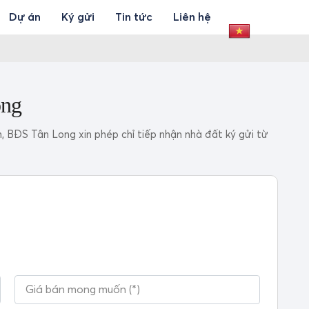
Dự án
Ký gửi
Tin tức
Liên hệ
ong
, BĐS Tân Long xin phép chỉ tiếp nhận nhà đất ký gửi từ