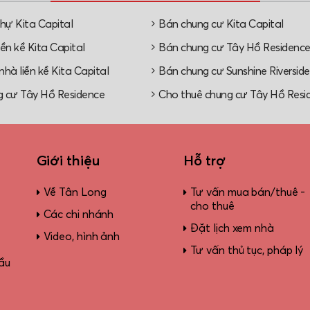
thự Kita Capital
Bán chung cư Kita Capital
ền kề Kita Capital
Bán chung cư Tây Hồ Residenc
hà liền kề Kita Capital
Bán chung cư Sunshine Riverside
 cư Tây Hồ Residence
Cho thuê chung cư Tây Hồ Resi
Giới thiệu
Hỗ trợ
Về Tân Long
Tư vấn mua bán/thuê -
cho thuê
Các chi nhánh
Đặt lịch xem nhà
Video, hình ảnh
Tư vấn thủ tục, pháp lý
ầu