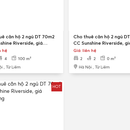
uê căn hộ 2 ngủ DT 70m2
Cho thuê căn hộ 2 ngủ D
shine Riverside, giá
CC Sunshine Riverside, gi
háng
14tr/tháng
n hệ
Giá: liên hệ
4
100 m²
2
2
0 m²
i , Từ Liêm
Hà Nội , Từ Liêm
HOT