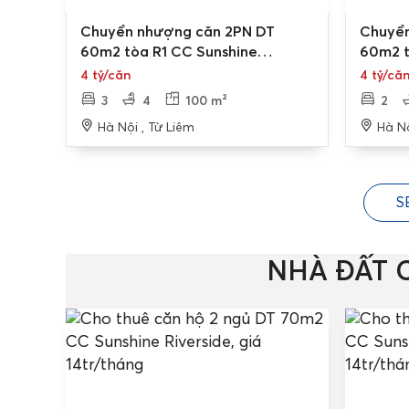
Bán gấp
Chuyển nhượng căn 2PN DT
Chuyển
60m2 tòa R1 CC Sunshine
60m2 t
Riverside
Riversi
4 tỷ/căn
4 tỷ/că
3
4
100 m²
2
Hà Nội , Từ Liêm
Hà Nộ
S
NHÀ ĐẤT 