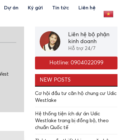
Dự án
Ký gửi
Tin tức
Liên hệ
Liên hệ bộ phận
kinh doanh
Hỗ trợ 24/7
Hotline: 0904022099
West
NEW POSTS
Cơ hội đầu tư căn hộ chung cư Udic
Westlake
Hệ thống tiện ích dự án Udic
Westlake trang bị đồng bộ, theo
chuẩn Quốc tế