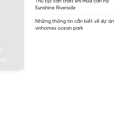
Thủ tục cần thiết khi mua căn hộ
Sunshine Riverside
Những thông tin cần biết về dự án
vinhomes ocean park
H
ăng