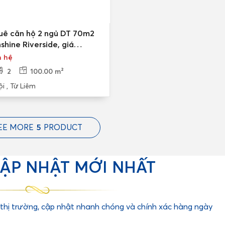
uê căn hộ 2 ngủ DT 70m2
shine Riverside, giá
háng
n hệ
2
100.00 m²
i , Từ Liêm
EE MORE
5
PRODUCT
CẬP NHẬT MỚI NHẤT
 thị trường, cập nhật nhanh chóng và chính xác hàng ngày