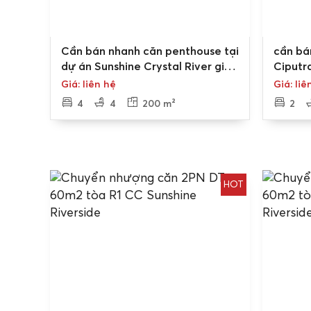
Bán gấp
Bán gấp
Cần bán nhanh căn penthouse tại
cần bá
dự án Sunshine Crystal River giá
Ciputra
vip
Giá: liên hệ
Giá: liê
4
4
200 m²
2
HOT