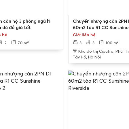
Bán gấp
n căn hộ 3 phòng ngủ l1
Chuyển nhượng căn 2PN 
 đủ đồ giá tốt
60m2 tòa R1 CC Sunshine
Riverside
n hệ
Giá: liên hệ
2
70 m²
3
3
100 m²
Khu đô thị Ciputra, Phú T
Tây Hồ, Hà Nội