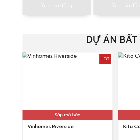
Yes 1 tin đăng
Yes 1 tin đă
DỰ ÁN BẤT
HOT
Sắp mở bán
Vinhomes Riverside
Kita Ca