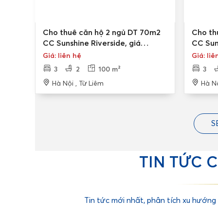
Cho thuê căn hộ 2 ngủ DT 70m2
Cho th
CC Sunshine Riverside, giá
CC Sun
14tr/tháng
14tr/t
Giá: liên hệ
Giá: liê
3
2
100 m²
3
Hà Nội , Từ Liêm
Hà Nộ
S
TIN TỨC 
Tin tức mới nhất, phân tích xu hướng