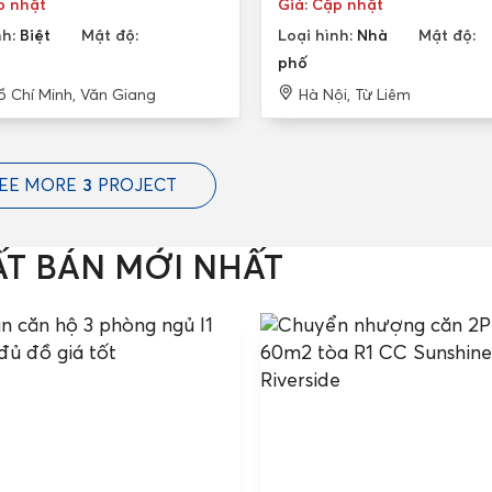
p nhật
Giá: Cập nhật
nh:
Biệt
Mật độ:
Loại hình:
Nhà
Mật độ:
phố
ồ Chí Minh, Văn Giang
Hà Nội, Từ Liêm
EE MORE
3
PROJECT
ẤT BÁN MỚI NHẤT