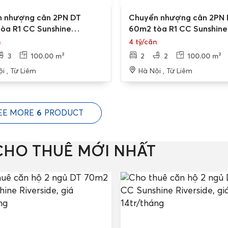
Bán gấp
 nhượng căn 2PN DT
Chuyển nhượng căn 2PN 
òa R1 CC Sunshine
60m2 tòa R1 CC Sunshine
de 2
Riverside
n
4 tỷ/căn
3
100.00 m²
2
2
100.00 m²
i , Từ Liêm
Hà Nội , Từ Liêm
EE MORE
6
PRODUCT
CHO THUÊ MỚI NHẤT