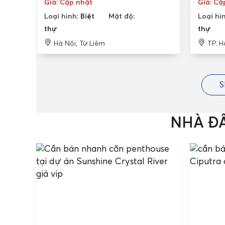
Giá: Cập nhật
Giá: Cậ
Loại hình:
Biệt
Mật độ:
Loại hì
thự
thự
Hà Nội, Từ Liêm
TP. H
S
NHÀ Đ