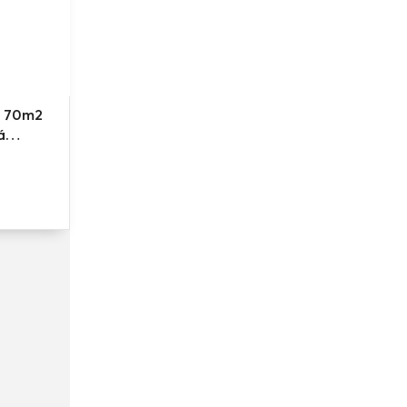
T 70m2
á