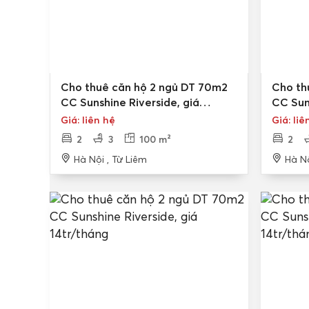
Cho thuê căn hộ 2 ngủ DT 70m2
Cho th
CC Sunshine Riverside, giá
CC Sun
14tr/tháng
14tr/t
Giá: liên hệ
Giá: liê
2
3
100 m²
2
Hà Nội , Từ Liêm
Hà Nộ