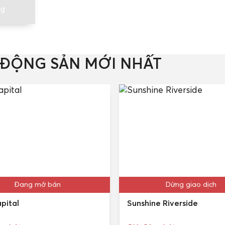
ng
 ĐỘNG SẢN MỚI NHẤT
Đang mở bán
Dừng giao dịch
pital
Sunshine Riverside