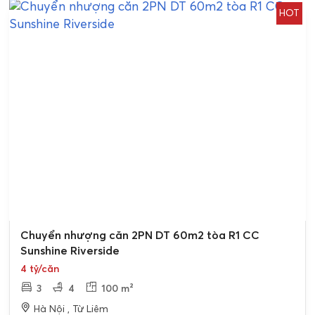
HOT
Bán gấp
Chuyển nhượng căn 2PN DT 60m2 tòa R1 CC
Sunshine Riverside
4 tỷ/căn
3
4
100 m²
Hà Nội , Từ Liêm