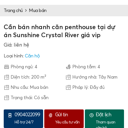
Trang chủ
Mua bán
Cần bán nhanh căn penthouse tại dự
án Sunshine Crystal River giá vip
Giá: liên hệ
Loại hình:
Căn hộ
Phòng ngủ: 4
Phòng tắm: 4
Diện tích: 200 m²
Hướng nhà: Tây Nam
Nhu cầu: Mua bán
Pháp lý: Đầy đủ
Trạng thái: Có sẵn
0904022099
Gửi tin
Đặt lịch
Hỗ trợ 24/7
Yêu cầu tư vấn
Tham quan