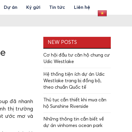
Dự án
Ký gửi
Tin tức
Liên hệ
NEW POSTS
de
Cơ hội đầu tư căn hộ chung cư
Udic Westlake
Hệ thống tiện ích dự án Udic
Westlake trang bị đồng bộ,
theo chuẩn Quốc tế
Thủ tục cần thiết khi mua căn
roup đã nhanh
hộ Sunshine Riverside
nh thị trường
một ước mơ và
Những thông tin cần biết về
dự án vinhomes ocean park