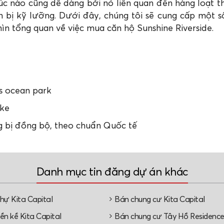
úc nào cũng dễ dàng bởi nó liên quan đến hàng loạt t
n bị kỹ lưỡng. Dưới đây, chúng tôi sẽ cung cấp một s
nhìn tổng quan về việc mua căn hộ Sunshine Riverside.
s ocean park
ake
g bị đồng bộ, theo chuẩn Quốc tế
Danh mục tin đăng dự án khác
thự Kita Capital
Bán chung cư Kita Capital
ền kề Kita Capital
Bán chung cư Tây Hồ Residenc