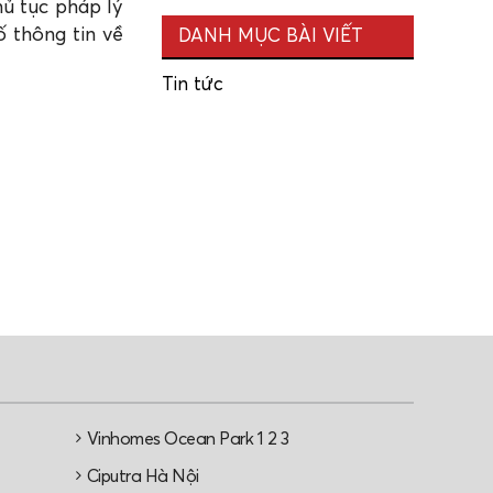
hủ tục pháp lý
ố thông tin về
DANH MỤC BÀI VIẾT
Tin tức
Vinhomes Ocean Park 1 2 3
e
Ciputra Hà Nội