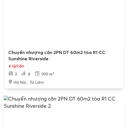
Bán gấp
Chuyển nhượng căn 2PN DT 60m2 tòa R1 CC
Sunshine Riverside
4 tỷ/căn
3
4
100 m²
Hà Nội , Từ Liêm