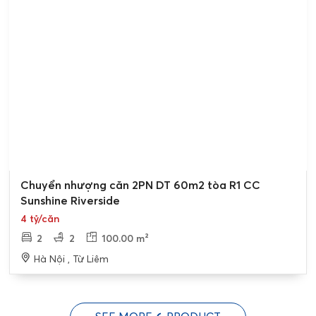
Bán gấp
Chuyển nhượng căn 2PN DT 60m2 tòa R1 CC
Sunshine Riverside
4 tỷ/căn
2
2
100.00 m²
Hà Nội , Từ Liêm