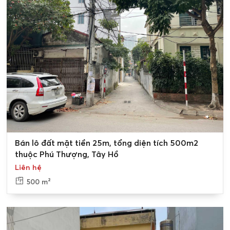
Vương ra sao?
Thị trường bất động sản mua
bán nhà đất An Dương
Vương
đang trở nên sôi động hơn tại con đường An
Dương Vương, Tây Hồ, với nhiều thông tin rao bán nhà
phố với giá hấp dẫn và đa dạng mức giá để quý khách
hàng lựa chọn. Với mật độ dân cư đông đúc, khu vực Tây
Hồ đang thu hút sự quan tâm lớn từ những người muốn
tìm kiếm nơi ở lý tưởng.
0
Bán lô đất mặt tiền 25m, tổng diện tích 500m2
thuộc Phú Thượng, Tây Hồ
Liên hệ
500 m²