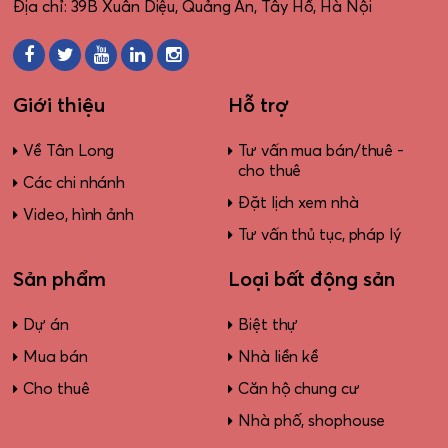
Địa chỉ: 39B Xuân Diệu, Quảng An, Tây Hồ, Hà Nội
Giới thiệu
Hỗ trợ
Về Tân Long
Tư vấn mua bán/thuê -
cho thuê
Các chi nhánh
Đặt lịch xem nhà
Video, hình ảnh
Tư vấn thủ tục, pháp lý
Sản phẩm
Loại bất động sản
Dự án
Biệt thự
Mua bán
Nhà liền kề
Cho thuê
Căn hộ chung cư
Nhà phố, shophouse