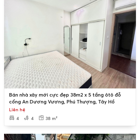
Cập nhật giá
bán nhà đất thổ cư An Dương Vương
để
đảm bảo rằng thông tin về giá luôn đa dạng và phản ánh
đúng sức hút đặc biệt của khu vực này. Những căn nhà
đẹp với vị trí đắc địa và diện tích lớn thường có giá cao,
thể hiện sự sang trọng và tiện ích vượt trội của khu vực.
Để được tư vấn thêm thông tin chi tiết về
chuyển
nhượng, mua, bán nhà đất An Dương Vương
, mời bạn
liên hệ đến văn phòng BĐS Tân Long:
Hotline
0989.734.734
Email: hotline@bdstanlong.com.
0
Bán nhà xây mới cực đẹp 38m2 x 5 tầng ôtô đỗ
Website:
bietthuhotay.com
cổng An Dương Vương, Phú Thượng, Tây Hồ
Liên hệ
Bán nhà đất Quảng An
4
4
38 m²
Bán nhà đất Quảng Bá