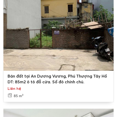
Tân Long Land cam kết cung cấp một quỹ hàng
bán nhà
mặt đất An Dương Vương
đa dạng về diện tích, không
gian, giúp quý khách hàng tìm thấy tổ ấm ưng ý của mình!
Kiến trúc độc đáo của những căn nhà đất tại An Dương
Vương, Tây Hồ không chỉ phản ánh sự quan trọng của
con đường này trong việc kết nối khu vực Tây Hồ và
trung tâm thành phố, mà còn là biểu tượng của sự sang
0
Bán đất tại An Dương Vương, Phú Thượng Tây Hồ
trọng và mạnh mẽ. Những căn nhà riêng biệt tại đây
DT: 85m2 ô tô đỗ cửa. Sổ đỏ chính chủ.
không chỉ mang đậm nét kiến trúc cổ điển mà còn thể
Liên hệ
hiện sự tinh tế trong thiết kế, tạo ra không gian sống độc
đáo và tiện ích cho cư dân.
85 m²
Giá bán nhà đất thổ cư đường An
Dương Vương ra sao?