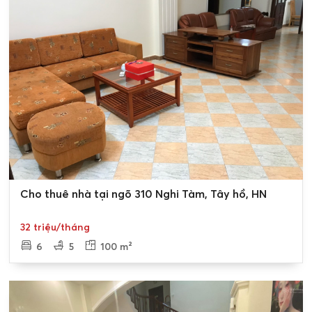
Nội. Đây là một khu vực yên tĩnh và thanh bình với nhiều
cảnh quan thiên nhiên tươi đẹp. Có rất nhiều lựa
chọn
cho thuê nhà đất ở Nghi Tàm
, phù hợp với mọi nhu
cầu và ngân sách.
0
Cho thuê nhà tại ngõ 310 Nghi Tàm, Tây hồ, HN
32 triệu/tháng
6
5
100 m²