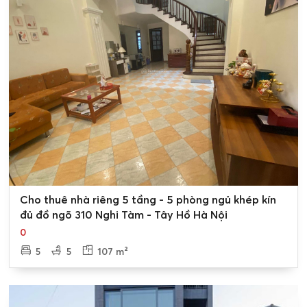
Thị trường cho thuê nhà đất Nghi Tàm,
Tây Hồ
Thị trường
cho thuê nhà đất Nghi Tàm
đa dạng các loại
hình, bao gồm:
Nhà nguyên căn:
Nhà nguyên căn là loại hình cho thuê
nhà phổ biến nhất tại Nghi Tàm. Các căn nhà nguyên
căn tại đây thường có diện tích từ 30m2 trở lên, đầy
đủ tiện nghi, phù hợp với nhu cầu của các gia đình, công
ty, doanh nghiệp.
Căn hộ chung cư:
Căn hộ chung cư là loại hình cho
0
Cho thuê nhà riêng 5 tầng - 5 phòng ngủ khép kín
thuê nhà đang ngày càng được ưa chuộng tại Nghi
đủ đồ ngõ 310 Nghi Tàm - Tây Hồ Hà Nội
Tàm. Các căn hộ chung cư tại đây thường có diện tích
0
đa dạng, từ 50m2 trở lên, được trang bị đầy đủ tiện
5
5
107 m²
nghi, đáp ứng nhu cầu của nhiều đối tượng khách hàng.
Mặt bằng kinh doanh:
Mặt bằng kinh doanh tại Nghi
Tàm là loại hình cho thuê nhà phù hợp với các hộ gia