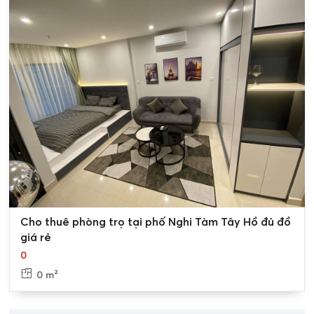
- Bệnh viện, trường học:
Khu vực Nghi Tàm có nhiều bệnh
viện, trường học chất lượng cao, đáp ứng nhu cầu khám
chữa bệnh, học tập của cư dân. Một số bệnh viện, trường
học nổi tiếng tại khu vực này bao gồm: Bệnh viện Thu Cúc,
Bệnh viện Đa khoa Quốc tế Vinmec, Trường Đại học
Ngoại Thương, Trường Đại học Kinh tế Quốc dân.
- Các tiện ích khác:
Khu vực Nghi Tàm còn có nhiều tiện
ích khác như: các nhà hàng, quán ăn, quán cà phê, khu vui
chơi giải trí,... đáp ứng nhu cầu sinh hoạt, giải trí của cư
dân.
Giá cho thuê nhà đất Nghi Tàm, Tây Hồ
0
Cho thuê phòng trọ tại phố Nghi Tàm Tây Hồ đủ đồ
Thị trường cho thuê nhà đất Nghi Tàm, Tây Hồ luôn sôi
giá rẻ
động, với nhu cầu cao từ người dân và các doanh nghiệp.
0
Giá thuê nhà đất ở đây có xu hướng tăng dần theo thời
0 m²
gian, do vị trí đắc địa, gần Hồ Tây và có nhiều tiện ích.
- Giá cho thuê nhà đất Nghi Tàm: [ Liên hệ ]