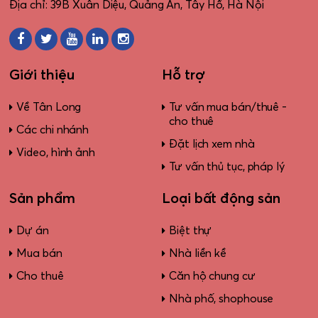
Địa chỉ: 39B Xuân Diệu, Quảng An, Tây Hồ, Hà Nội
Giới thiệu
Hỗ trợ
Về Tân Long
Tư vấn mua bán/thuê -
cho thuê
Các chi nhánh
Đặt lịch xem nhà
Video, hình ảnh
Tư vấn thủ tục, pháp lý
Sản phẩm
Loại bất động sản
Dự án
Biệt thự
Mua bán
Nhà liền kề
Cho thuê
Căn hộ chung cư
Nhà phố, shophouse