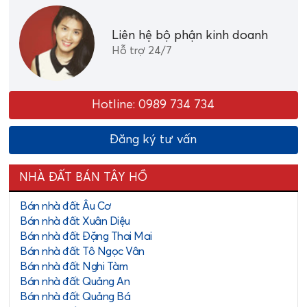
Để được tư vấn thêm thông tin chi tiết về
cho thuê nhà
đất Tây Hồ
, mời bạn liên hệ đến văn phòng BĐS Tân
Liên hệ bộ phận kinh doanh
Long:
Hỗ trợ 24/7
Hotline
0989.734.734
Email: hotline@bdstanlong.com.
Hotline: 0989 734 734
Website:
bietthuhotay.com
Đăng ký tư vấn
Xem thêm:
Cho thuê nhà đất Quảng An
NHÀ ĐẤT BÁN TÂY HỒ
Cho thuê nhà đất Phú Thượng
Bán nhà đất Âu Cơ
Bán nhà đất Xuân Diệu
Bán nhà đất Đặng Thai Mai
Bán nhà đất Tô Ngọc Vân
Bán nhà đất Nghi Tàm
Bán nhà đất Quảng An
Bán nhà đất Quảng Bá