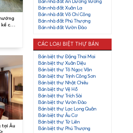
Bán nhà đất An Dương Vương
Bán nhà đất Xuân La
Bán nhà đất Võ Chí Công
 hướng
Bán nhà đất Phú Thượng
 kề cận
Bán nhà đất Vườn Đào
CÁC LOẠI BIỆT THỰ BÁN
h phố. Với
Bán biệt thự Đặng Thai Mai
ể thuê được
Bán biệt thự Xuân Diệu
Bán biệt thự Tô Ngọc Vân
Bán biệt thự Trịnh Công Sơn
Bán biệt thự Nhật Chiêu
Bán biệt thự Vệ Hồ
Bán biệt thự Trích Sài
Bán biệt thự Vườn Đào
Bán biệt thự Lạc Long Quân
Bán biệt thự Âu Cơ
Bán biệt thự Tứ Liên
 tại Âu
Bán biệt thự Phú Thượng
ốt