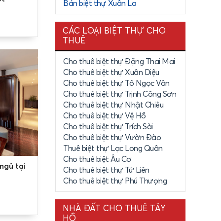
Bán biệt thự Xuân La
CÁC LOẠI BIỆT THỰ CHO
THUÊ
Cho thuê biệt thự Đặng Thai Mai
Cho thuê biệt thự Xuân Diệu
Cho thuê biệt thự Tô Ngọc Vân
Cho thuê biệt thự Trịnh Công Sơn
Cho thuê biệt thự Nhật Chiêu
Cho thuê biệt thự Vệ Hồ
Cho thuê biệt thự Trích Sài
Cho thuê biệt thự Vườn Đào
Thuê biệt thự Lạc Long Quân
m trong khu
Cho thuê biệt Âu Cơ
goài ra tại
ngủ tại
Cho thuê biệt thự Tứ Liên
Cho thuê biệt thự Phú Thượng
ón ánh sáng
NHÀ ĐẤT CHO THUÊ TÂY
HỒ