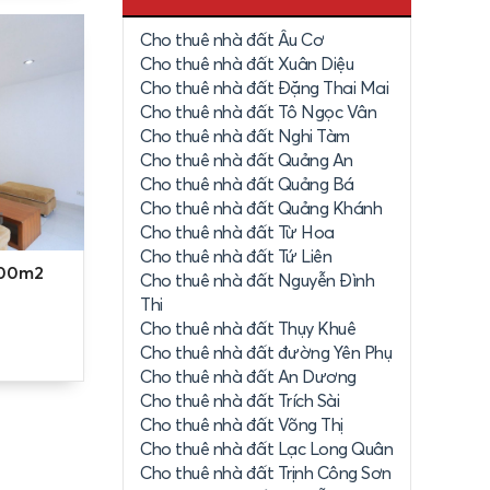
Cho thuê nhà đất Âu Cơ
 những tầm
Cho thuê nhà đất Xuân Diệu
ổi của mình
Cho thuê nhà đất Đặng Thai Mai
Cho thuê nhà đất Tô Ngọc Vân
Cho thuê nhà đất Nghi Tàm
Cho thuê nhà đất Quảng An
hung cư Hồ
Cho thuê nhà đất Quảng Bá
ung cư dao
Cho thuê nhà đất Quảng Khánh
Cho thuê nhà đất Từ Hoa
Cho thuê nhà đất Tứ Liên
ền cũng như
100m2
Cho thuê nhà đất Nguyễn Đình
.
Thi
Cho thuê nhà đất Thụy Khuê
Cho thuê nhà đất đường Yên Phụ
Cho thuê nhà đất An Dương
h tiêu biểu
Cho thuê nhà đất Trích Sài
hợ, trường
Cho thuê nhà đất Võng Thị
Cho thuê nhà đất Lạc Long Quân
, xanh mát
Cho thuê nhà đất Trịnh Công Sơn