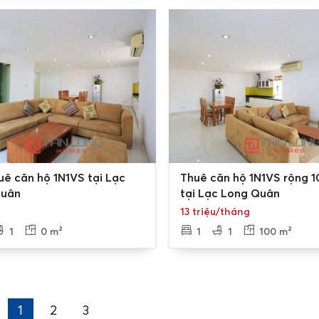
w thoáng rộng, có hướng ra sông, hồ hay toàn thành phố là
 chú ý đến phong thủy, lựa chọn hướng căn hộ phù hợp với tu
và vượng khí cho gia đình.
í quan trọng khi đánh giá căn hộ có đẹp hay không.
Căn hộ c
 ăn, phòng ngủ, phòng vệ sinh hợp lý. Diện tích các căn ch
0
biện và bố trí vô cùng hiện đại, chứa nhiều công năng và b
uê căn hộ 1N1VS tại Lạc
Thuê căn hộ 1N1VS rộng 
Quân
tại Lạc Long Quân
ng của gia đình cũng như khách hàng khi thuê căn hộ chung cư
13 triệu/tháng
cư Hồ Tây
1
0 m²
1
1
100 m²
ng được nhiều nhà đầu tư chú trọng xây dựng. Nhưng tiện íc
m, khu vui chơi, nhà hàng, quán cafe, … đồng thời còn gần c
ây dựng để mang đến cho cư dân có một cuộc sống trong lành
1
2
3