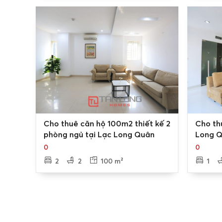
Hướng và view của căn hộ
Mỗi căn hộ đẹp phụ thuộc vào hướng và view. Vie
view vô cùng đắt giá. Ngoài ra, một số gia chủ còn
với niềm tin hướng tốt sẽ thu hút tài lộc, may mắn, 
Nội thất trong căn chung cư
Nội thất đẹp, hiện đại là một trong những tiêu ch
Tây
thường thiết kế không gian phòng khách, phòng
động từ 20m2 đến 400m2.
0
0
Nội thất căn hộ chung cư Hồ Tây được gia chủ bày 
Cho thuê căn hộ 100m2 thiết kế 2
Cho th
phòng ngủ tại Lạc Long Quân
Long 
màu sắc thiết kế đẹp mắt phục vụ tối đa nhu cầu số
0
0
Các tiện ích xung quanh căn hộ chung 
2
2
100 m²
1
Các tiện ích xing quanh căn hộ chung cư Hồ Tây cũ
có thể kể đến như: Bể bơi, phòng gym, khu mua sắ
học, bệnh viện, …
Ngoài ra, không gian xanh cũng được chú trọng x