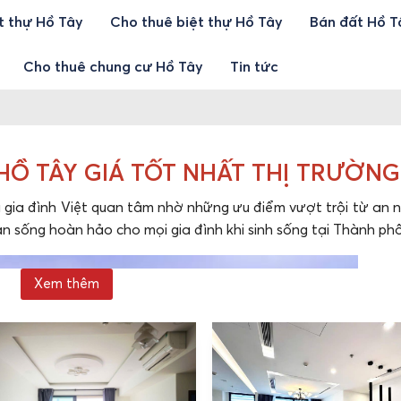
t thự Hồ Tây
Cho thuê biệt thự Hồ Tây
Bán đất Hồ T
Cho thuê chung cư Hồ Tây
Tin tức
Ồ TÂY GIÁ TỐT NHẤT THỊ TRƯỜNG
gia đình Việt quan tâm nhờ những ưu điểm vượt trội từ an ni
ian sống hoàn hảo cho mọi gia đình khi sinh sống tại Thành ph
Xem thêm