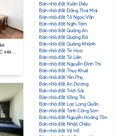
Bán nhà đất Xuân Diệu
Bán nhà đất Đặng Thai Mai
Bán nhà đất Tô Ngọc Vân
Bán nhà đất Nghi Tàm
Bán nhà đất Quảng An
Bán nhà đất Quảng Bá
Bán nhà đất Quảng Khánh
ên
Bán nhà đất Từ Hoa
C vài
Bán nhà đất Tứ Liên
Bán nhà đất Nguyễn Đình Thi
Bán nhà đất Thụy Khuê
Bán nhà đất Yên Phụ
Bán nhà đất An Dương
Bán nhà đất Trích Sài
Bán nhà đất Võng Thị
Bán nhà đất Lạc Long Quân
áng, phong
Bán nhà đất Trịnh Công Sơn
Bán nhà đất Nguyễn Hoàng Tôn
Bán nhà đất Nhật Chiêu
Bán nhà đất Vệ Hồ